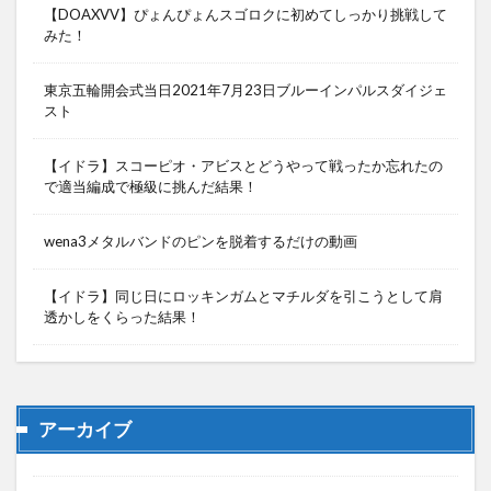
【DOAXVV】ぴょんぴょんスゴロクに初めてしっかり挑戦して
みた！
東京五輪開会式当日2021年7月23日ブルーインパルスダイジェ
スト
【イドラ】スコーピオ・アビスとどうやって戦ったか忘れたの
で適当編成で極級に挑んだ結果！
wena3メタルバンドのピンを脱着するだけの動画
【イドラ】同じ日にロッキンガムとマチルダを引こうとして肩
透かしをくらった結果！
アーカイブ