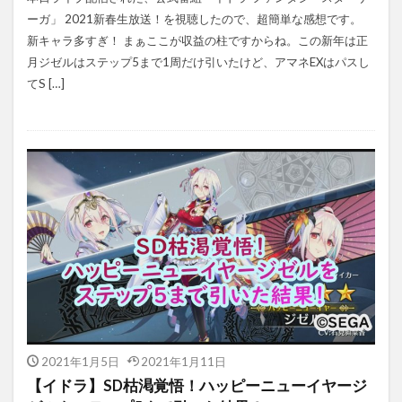
ーガ」 2021新春生放送！を視聴したので、超簡単な感想です。
新キャラ多すぎ！ まぁここが収益の柱ですからね。この新年は正
月ジゼルはステップ5まで1周だけ引いたけど、アマネEXはパスし
てS […]
2021年1月5日
2021年1月11日
【イドラ】SD枯渇覚悟！ハッピーニューイヤージ