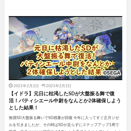
2021年2月2日
2021年2月2日
【イドラ】元日に枯渇したSDが大盤振る舞で復
活！パティシエール中尉をなんとか2体確保しよう
とした結果！
無償SD大盤振る舞いでSD残量が回復 今年に入ってすぐ正月ジゼ
ルを引きましたが、その時はSDが足らずにステップアップ1周で