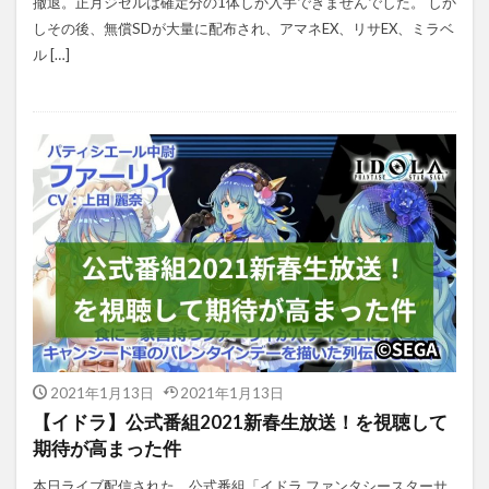
撤退。正月ジゼルは確定分の1体しか入手できませんでした。 しか
しその後、無償SDが大量に配布され、アマネEX、リサEX、ミラベ
ル […]
2021年1月13日
2021年1月13日
【イドラ】公式番組2021新春生放送！を視聴して
期待が高まった件
本日ライブ配信された、公式番組「イドラ ファンタシースターサ