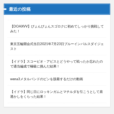
最近の投稿
【DOAXVV】ぴょんぴょんスゴロクに初めてしっかり挑戦して
みた！
東京五輪開会式当日2021年7月23日ブルーインパルスダイジェ
スト
【イドラ】スコーピオ・アビスとどうやって戦ったか忘れたの
で適当編成で極級に挑んだ結果！
wena3メタルバンドのピンを脱着するだけの動画
【イドラ】同じ日にロッキンガムとマチルダを引こうとして肩
透かしをくらった結果！