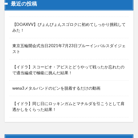
最近の投稿
【DOAXVV】ぴょんぴょんスゴロクに初めてしっかり挑戦して
みた！
東京五輪開会式当日2021年7月23日ブルーインパルスダイジェ
スト
【イドラ】スコーピオ・アビスとどうやって戦ったか忘れたの
で適当編成で極級に挑んだ結果！
wena3メタルバンドのピンを脱着するだけの動画
【イドラ】同じ日にロッキンガムとマチルダを引こうとして肩
透かしをくらった結果！