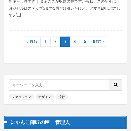
新キャラ多すぎ！ まぁここが収益の柱ですからね。この新年は正
月ジゼルはステップ5まで1周だけ引いたけど、アマネEXはパスし
てS […]
Prev
1
2
3
4
5
Next
ファッション
デザイン
流行
にゃんこ師匠の匣 管理人