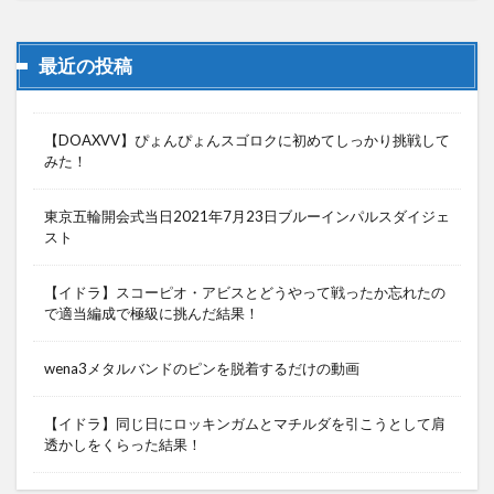
最近の投稿
【DOAXVV】ぴょんぴょんスゴロクに初めてしっかり挑戦して
みた！
東京五輪開会式当日2021年7月23日ブルーインパルスダイジェ
スト
【イドラ】スコーピオ・アビスとどうやって戦ったか忘れたの
で適当編成で極級に挑んだ結果！
wena3メタルバンドのピンを脱着するだけの動画
【イドラ】同じ日にロッキンガムとマチルダを引こうとして肩
透かしをくらった結果！